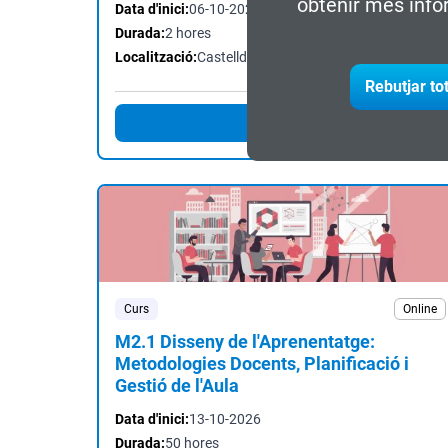
obtenir més info
Data d'inici:
06-10-2026
Durada:
2 hores
Localització:
Castelldefels
Rebutjar to
Inscriu-te
Curs
Online
M2.1 Disseny de l'Aprenentatge:
Metodologies Docents, Planificació i
Gestió de l'Aula
Data d'inici:
13-10-2026
Durada:
50 hores