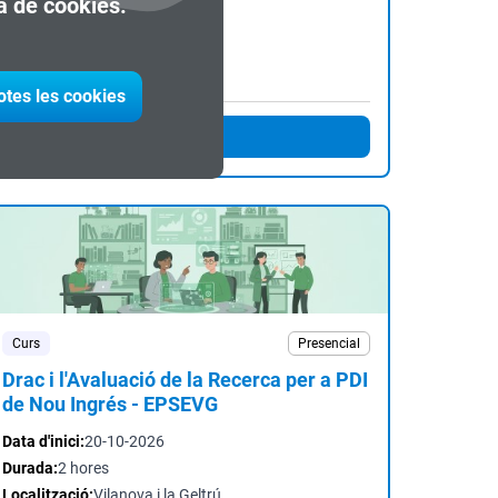
ca de cookies.
Data d'inici:
13-10-2026
Durada:
2 hores
Localització:
Barcelona
otes les cookies
Inscriu-te
Curs
Presencial
Drac i l'Avaluació de la Recerca per a PDI
de Nou Ingrés - EPSEVG
Data d'inici:
20-10-2026
Durada:
2 hores
Localització:
Vilanova i la Geltrú