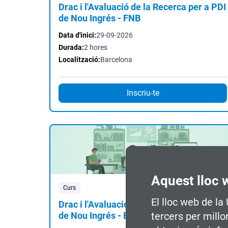
Drac i l'Avaluació de la Recerca per a PDI
de Nou Ingrés - FNB
Data d'inici:
29-09-2026
Durada:
2 hores
Localització:
Barcelona
Inscriu-te
Aquest lloc 
Curs
Presencial
El lloc web de la
Drac i l'Avaluació de la Recerca per a PDI
de Nou Ingrés - EETAC i EEABB
tercers per millo