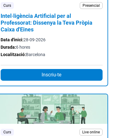
Curs
Presencial
Intel·ligència Artificial per al
Professorat: Dissenya la Teva Pròpia
Caixa d'Eines
Data d'inici:
28-09-2026
Durada:
6 hores
Localització:
Barcelona
Inscriu-te
Curs
Live online