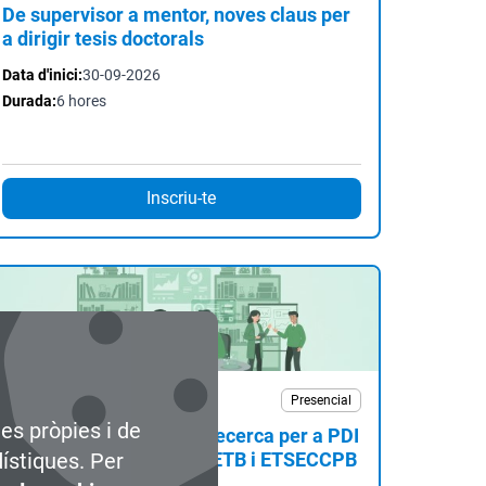
De supervisor a mentor, noves claus per
a dirigir tesis doctorals
Data d'inici:
30-09-2026
Durada:
6 hores
Inscriu-te
Curs
Presencial
ies pròpies i de
Drac i l'Avaluació de la Recerca per a PDI
de Nou Ingrés - FIB, ETSETB i ETSECCPB
dístiques. Per