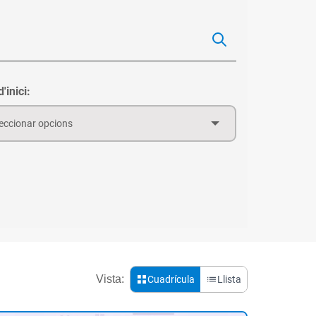
'inici:
eccionar opcions
Vista:
Cuadrícula
Llista