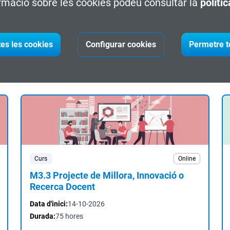
rmació sobre les cookies podeu consultar la
políti
Data d'inici:
07-10-2026
Durada:
10 hores
tes les cookies
Configurar cookies
Permetre t
Inscriu-te
Curs
Online
M3.3 Projecte de Millora, Innovació o
Recerca Docent
Data d'inici:
14-10-2026
Durada:
75 hores