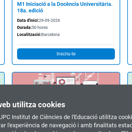
M1 Iniciació a la Docència Universitària.
18a. edició
Data d'inici:
29-09-2026
Durada:
50 hores
Localització:
Barcelona
Inscriu-te
web utilitza cookies
Curs
Online
 UPC Institut de Ciències de l'Educació utilitza cook
Don't Get Rusty 2025 Booster October :
Maintain and Improve your Academic
rar l'experiència de navegació i amb finalitats esta
and General English