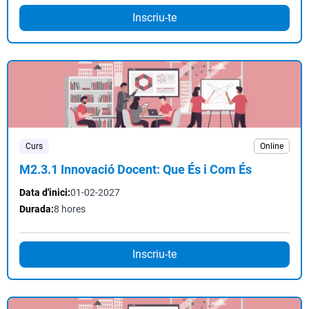
Inscriu-te
Curs
Online
M2.3.1 Innovació Docent: Que És i Com És
Data d'inici:
01-02-2027
Durada:
8 hores
Inscriu-te