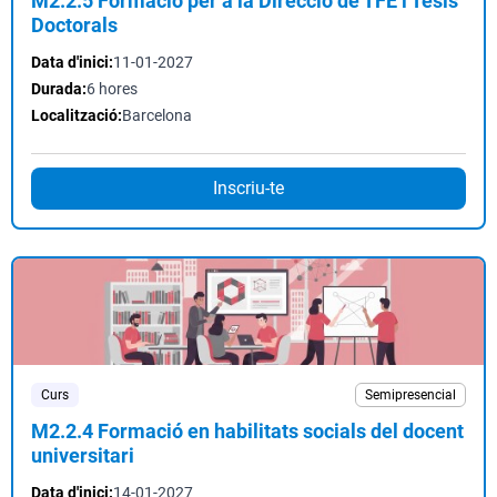
M2.2.5 Formació per a la Direcció de TFE i Tesis
Doctorals
Data d'inici:
11-01-2027
Durada:
6 hores
Localització:
Barcelona
Inscriu-te
Curs
Semipresencial
M2.2.4 Formació en habilitats socials del docent
universitari
Data d'inici:
14-01-2027