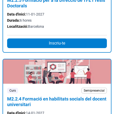
M2.2.5 Formació per a la Direcció de TFE i Tesis
Doctorals
Data d'inici:
11-01-2027
Durada:
6 hores
Localització:
Barcelona
Inscriu-te
Curs
Semipresencial
M2.2.4 Formació en habilitats socials del docent
universitari
Data d'inici:
14-01-2027