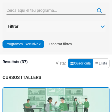
Filtrar
Programes Executive
Esborrar filtres
Resultats (37)
Vista:
Cuadrícula
Llista
CURSOS I TALLERS