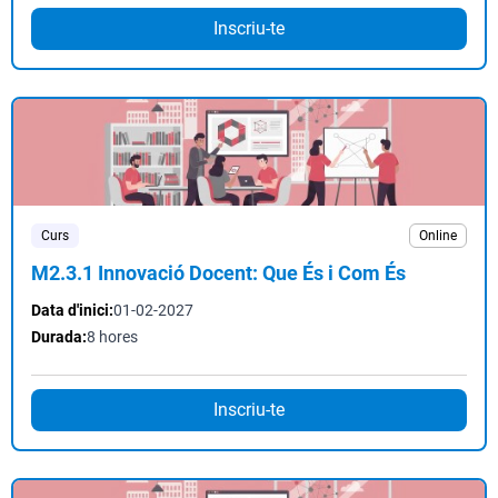
Inscriu-te
Curs
Online
M2.3.1 Innovació Docent: Que És i Com És
Data d'inici:
01-02-2027
Durada:
8 hores
Inscriu-te