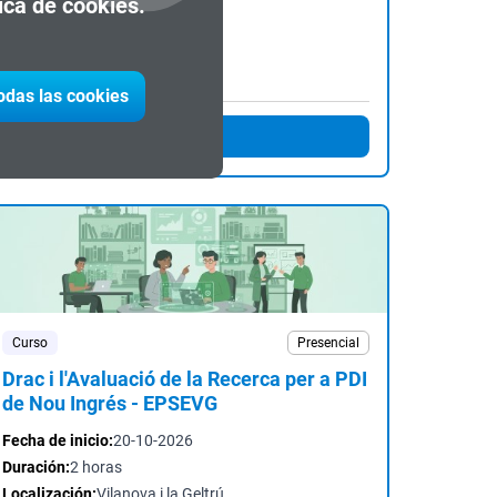
tica de cookies.
Fecha de inicio:
13-10-2026
Duración:
2 horas
Localización:
Barcelona
todas las cookies
Inscríbete
Curso
Presencial
Drac i l'Avaluació de la Recerca per a PDI
de Nou Ingrés - EPSEVG
Fecha de inicio:
20-10-2026
Duración:
2 horas
Localización:
Vilanova i la Geltrú