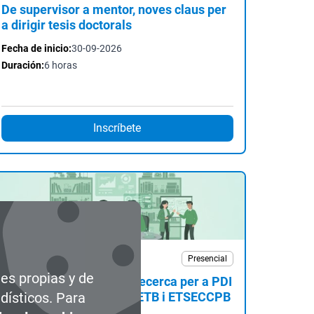
De supervisor a mentor, noves claus per
a dirigir tesis doctorals
Fecha de inicio:
30-09-2026
Duración:
6 horas
Inscríbete
Curso
Presencial
ies propias y de
Drac i l'Avaluació de la Recerca per a PDI
de Nou Ingrés - FIB, ETSETB i ETSECCPB
dísticos. Para