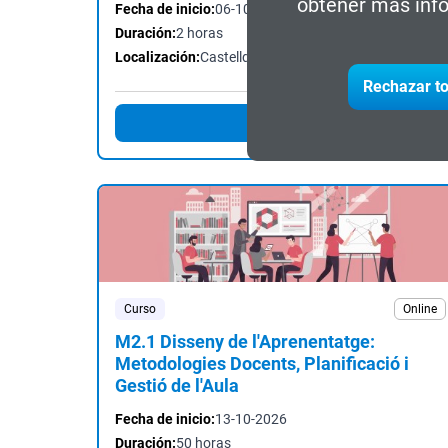
obtener más info
Fecha de inicio:
06-10-2026
Duración:
2 horas
Localización:
Castelldefels
Rechazar to
Inscríbete
Curso
Online
M2.1 Disseny de l'Aprenentatge:
Metodologies Docents, Planificació i
Gestió de l'Aula
Fecha de inicio:
13-10-2026
Duración:
50 horas