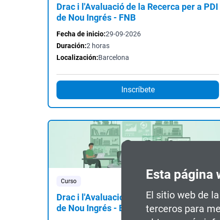
Drac i l'Avaluació de la Recerca per a PDI
de Nou Ingrés - FNB
Fecha de inicio:
29-09-2026
Duración:
2 horas
Localización:
Barcelona
Inscríbete
Esta página 
Curso
Presencial
El sitio web de l
Drac i l'Avaluació de la Recerca per a PDI
de Nou Ingrés - EETAC i EEABB
terceros para me