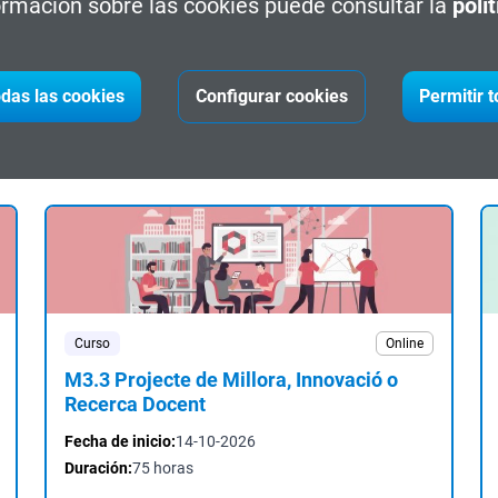
rmación sobre las cookies puede consultar la
polí
Fecha de inicio:
07-10-2026
Duración:
10 horas
das las cookies
Configurar cookies
Permitir 
Inscríbete
Curso
Online
M3.3 Projecte de Millora, Innovació o
Recerca Docent
Fecha de inicio:
14-10-2026
Duración:
75 horas