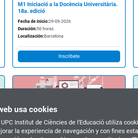
M1 Iniciació a la Docència Universitària.
18a. edició
Fecha de inicio:
29-09-2026
Duración:
50 horas
Localización:
Barcelona
Inscríbete
web usa cookies
Curso
Online
a UPC Institut de Ciències de l'Educació utiliza cook
Don't Get Rusty 2025 Booster October :
Maintain and Improve your Academic
jorar la experiencia de navegación y con fines esta
and General English