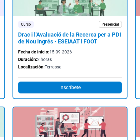
Curso
Presencial
Drac i l'Avaluació de la Recerca per a PDI
de Nou Ingrés - ESEIAAT i FOOT
Fecha de inicio:
15-09-2026
Duración:
2 horas
Localización:
Terrassa
Inscríbete